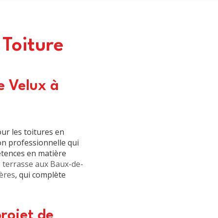
 Toiture
e Velux à
ur les toitures en
on professionnelle qui
étences en matière
e terrasse aux Baux-de-
ières
, qui complète
projet de