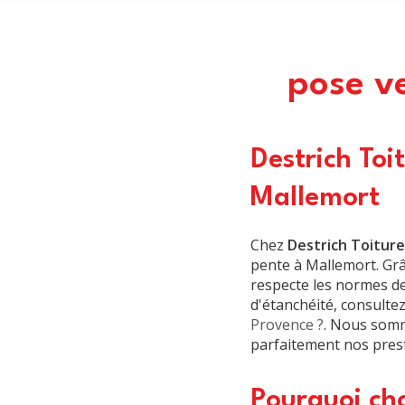
pose ve
Destrich Toi
Mallemort
Chez
Destrich Toiture
pente à Mallemort. Grâ
respecte les normes de
d'étanchéité, consulte
Provence ?
. Nous somm
parfaitement nos prest
Pourquoi cho