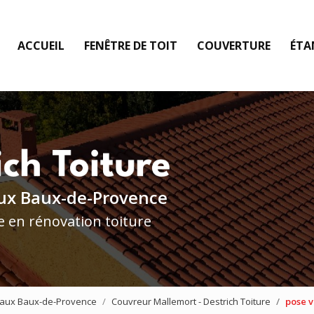
ACCUEIL
FENÊTRE DE TOIT
COUVERTURE
ÉTA
ux Baux-de-Provence
e en rénovation toiture
e aux Baux-de-Provence
Couvreur Mallemort - Destrich Toiture
pose v