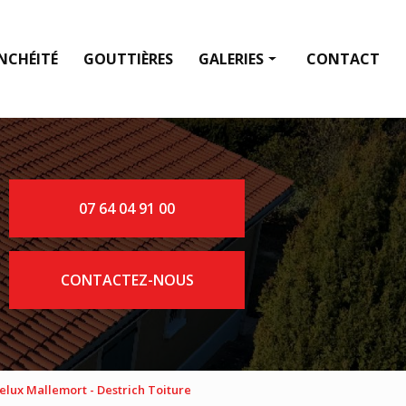
NCHÉITÉ
GOUTTIÈRES
GALERIES
CONTACT
Fenêtre de toit
Couverture
Étanchéité
07 64 04 91 00
Gouttières
CONTACTEZ-NOUS
elux Mallemort - Destrich Toiture