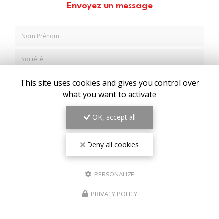
Envoyez un message
Nom Prénom
Société
Email
This site uses cookies and gives you control over
what you want to activate
Téléphone
OK, accept all
Message
Deny all cookies
PERSONALIZE
J'autorise ce site à conserver l'ensemble des données transmises dans ce
PRIVACY POLICY
formulaire pour faciliter le suivi et le traitement de ma demande.
(Aucune
exploitation commerciale ne sera faite des données conservées. Voir
notre
politique de confidentialité
)