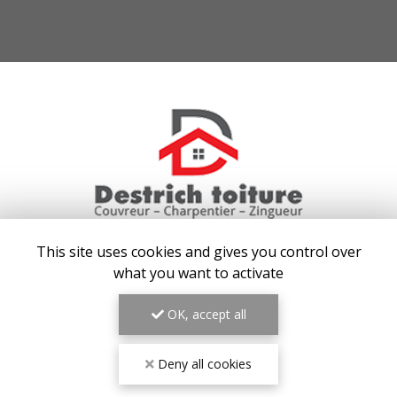
COUVREUR AUX BAUX-DE-PROVENCE
This site uses cookies and gives you control over
what you want to activate
13130 BERRE-L'ÉTANG
07 64 04 91 00
OK, accept all
Lundi au vendredi : 7h30 - 20h30
Samedi : 8h - 19h
Deny all cookies