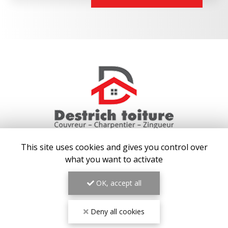
This site uses cookies and gives you control over
COUVREUR AUX BAUX-DE-PROVENCE
what you want to activate
13130 BERRE-L'ÉTANG
OK, accept all
07 64 04 91 00
Lundi au vendredi : 7h30 - 20h30
Deny all cookies
Samedi : 8h - 19h