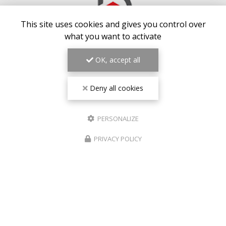
This site uses cookies and gives you control over
what you want to activate
OK, accept all
COUVREUR AUX BAUX-DE-PROVENCE
13130 BERRE-L'ÉTANG
Deny all cookies
07 64 04 91 00
PERSONALIZE
Lundi au vendredi : 7h30 - 20h30
Samedi : 8h - 19h
PRIVACY POLICY
Voir
+
d'infos sur
facebook
Envoyez un message