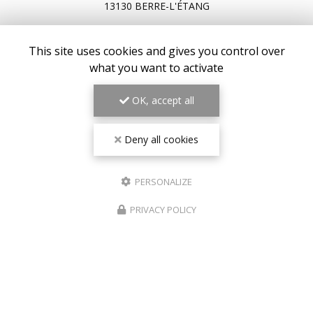
13130 BERRE-L'ÉTANG
07 64 04 91 00
This site uses cookies and gives you control over
Lundi au vendredi : 7h30 - 20h30
Samedi : 8h - 19h
what you want to activate
OK, accept all
Voir
+
d'infos sur
facebook
Deny all cookies
PERSONALIZE
Envoyez un message
PRIVACY POLICY
Nom Prénom
Société
Email