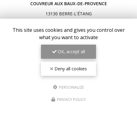
COUVREUR AUX BAUX-DE-PROVENCE
13130 BERRE-L'ÉTANG
07 64 04 91 00
This site uses cookies and gives you control over
Lundi au vendredi : 7h30 - 20h30
what you want to activate
Samedi : 8h - 19h
OK, accept all
Voir
+
d'infos sur
facebook
Deny all cookies
PERSONALIZE
Envoyez un message
PRIVACY POLICY
Nom Prénom
Société