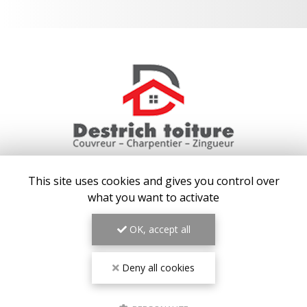
This site uses cookies and gives you control over
COUVREUR AUX BAUX-DE-PROVENCE
what you want to activate
13130 BERRE-L'ÉTANG
OK, accept all
07 64 04 91 00
Lundi au vendredi : 7h30 - 20h30
Samedi : 8h - 19h
Deny all cookies
Voir
+
d'infos sur