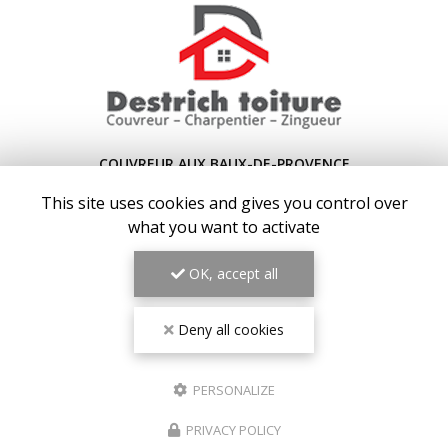
COUVREUR AUX BAUX-DE-PROVENCE
This site uses cookies and gives you control over
13130 BERRE-L'ÉTANG
what you want to activate
07 64 04 91 00
OK, accept all
Lundi au vendredi : 7h30 - 20h30
Samedi : 8h - 19h
Deny all cookies
Voir
+
d'infos sur
facebook
PERSONALIZE
PRIVACY POLICY