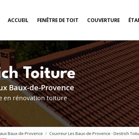
ACCUEIL
FENÊTRE DE TOIT
COUVERTURE
ÉTA
ux Baux-de-Provence
e en rénovation toiture
e aux Baux-de-Provence
Couvreur Les Baux-de-Provence - Destrich Toit