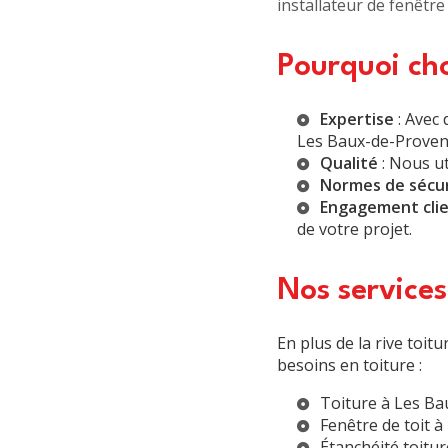
installateur de fenêtre 
Pourquoi cho
Expertise
: Avec 
Les Baux-de-Prove
Qualité
: Nous ut
Normes de sécu
Engagement cli
de votre projet.
Nos service
En plus de la rive toi
besoins en toiture :
Toiture à Les B
Fenêtre de toit 
Étanchéité toitu