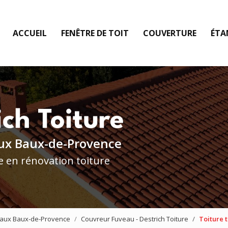
ACCUEIL
FENÊTRE DE TOIT
COUVERTURE
ÉTA
ux Baux-de-Provence
e en rénovation toiture
e aux Baux-de-Provence
Couvreur Fuveau - Destrich Toiture
Toiture t