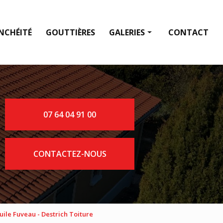
NCHÉITÉ
GOUTTIÈRES
GALERIES
CONTACT
Fenêtre de toit
Couverture
Étanchéité
07 64 04 91 00
Gouttières
CONTACTEZ-NOUS
uile Fuveau - Destrich Toiture